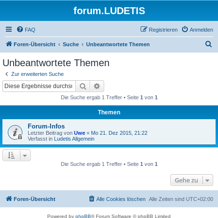
forum.LUDETIS
FAQ
Registrieren
Anmelden
S
Foren-Übersicht
Suche
Unbeantwortete Themen
u
Unbeantwortete Themen
c
Zur erweiterten Suche
h
Suche
Erweiterte Suche
e
Die Suche ergab 1 Treffer • Seite
1
von
1
Themen
Forum-Infos
Letzter Beitrag von
Uwe
«
Mo 21. Dez 2015, 21:22
Verfasst in
Ludetis Allgemein
Die Suche ergab 1 Treffer • Seite
1
von
1
Gehe zu
Foren-Übersicht
Alle Cookies löschen
Alle Zeiten sind
UTC+02:00
Powered by
phpBB
® Forum Software © phpBB Limited