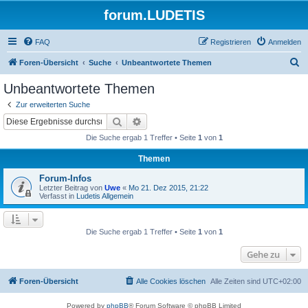
forum.LUDETIS
FAQ
Registrieren
Anmelden
S
Foren-Übersicht
Suche
Unbeantwortete Themen
u
Unbeantwortete Themen
c
Zur erweiterten Suche
h
Suche
Erweiterte Suche
e
Die Suche ergab 1 Treffer • Seite
1
von
1
Themen
Forum-Infos
Letzter Beitrag von
Uwe
«
Mo 21. Dez 2015, 21:22
Verfasst in
Ludetis Allgemein
Die Suche ergab 1 Treffer • Seite
1
von
1
Gehe zu
Foren-Übersicht
Alle Cookies löschen
Alle Zeiten sind
UTC+02:00
Powered by
phpBB
® Forum Software © phpBB Limited