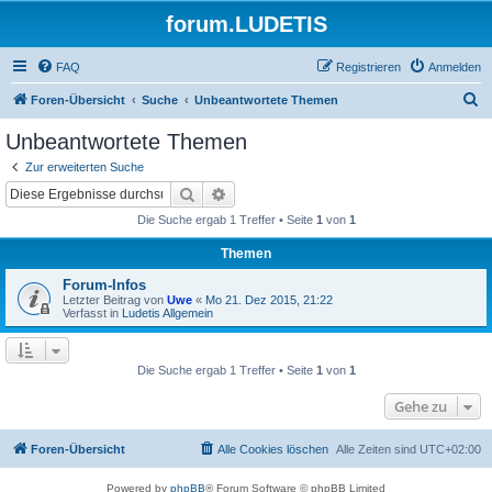
forum.LUDETIS
FAQ
Registrieren
Anmelden
S
Foren-Übersicht
Suche
Unbeantwortete Themen
u
Unbeantwortete Themen
c
Zur erweiterten Suche
h
Suche
Erweiterte Suche
e
Die Suche ergab 1 Treffer • Seite
1
von
1
Themen
Forum-Infos
Letzter Beitrag von
Uwe
«
Mo 21. Dez 2015, 21:22
Verfasst in
Ludetis Allgemein
Die Suche ergab 1 Treffer • Seite
1
von
1
Gehe zu
Foren-Übersicht
Alle Cookies löschen
Alle Zeiten sind
UTC+02:00
Powered by
phpBB
® Forum Software © phpBB Limited