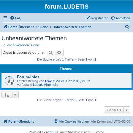
forum.LUDETIS
FAQ
Registrieren
Anmelden
S
Foren-Übersicht
Suche
Unbeantwortete Themen
u
Unbeantwortete Themen
c
Zur erweiterten Suche
h
Suche
Erweiterte Suche
e
Die Suche ergab 1 Treffer • Seite
1
von
1
Themen
Forum-Infos
Letzter Beitrag von
Uwe
«
Mo 21. Dez 2015, 21:22
Verfasst in
Ludetis Allgemein
Die Suche ergab 1 Treffer • Seite
1
von
1
Gehe zu
Foren-Übersicht
Alle Cookies löschen
Alle Zeiten sind
UTC+02:00
Powered by
phpBB
® Forum Software © phpBB Limited