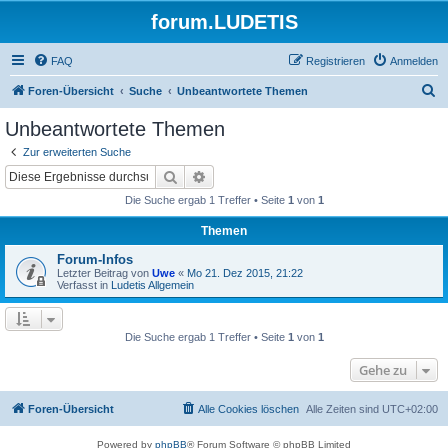
forum.LUDETIS
FAQ
Registrieren
Anmelden
S
Foren-Übersicht
Suche
Unbeantwortete Themen
u
Unbeantwortete Themen
c
Zur erweiterten Suche
h
Suche
Erweiterte Suche
e
Die Suche ergab 1 Treffer • Seite
1
von
1
Themen
Forum-Infos
Letzter Beitrag von
Uwe
«
Mo 21. Dez 2015, 21:22
Verfasst in
Ludetis Allgemein
Die Suche ergab 1 Treffer • Seite
1
von
1
Gehe zu
Foren-Übersicht
Alle Cookies löschen
Alle Zeiten sind
UTC+02:00
Powered by
phpBB
® Forum Software © phpBB Limited