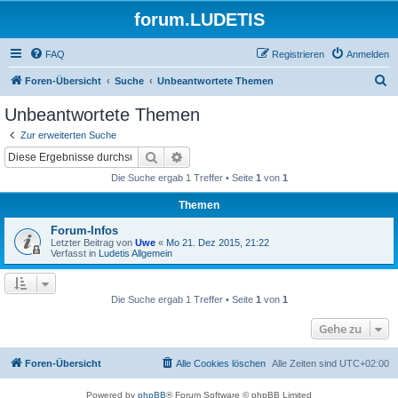
forum.LUDETIS
FAQ
Registrieren
Anmelden
S
Foren-Übersicht
Suche
Unbeantwortete Themen
u
Unbeantwortete Themen
c
Zur erweiterten Suche
h
Suche
Erweiterte Suche
e
Die Suche ergab 1 Treffer • Seite
1
von
1
Themen
Forum-Infos
Letzter Beitrag von
Uwe
«
Mo 21. Dez 2015, 21:22
Verfasst in
Ludetis Allgemein
Die Suche ergab 1 Treffer • Seite
1
von
1
Gehe zu
Foren-Übersicht
Alle Cookies löschen
Alle Zeiten sind
UTC+02:00
Powered by
phpBB
® Forum Software © phpBB Limited