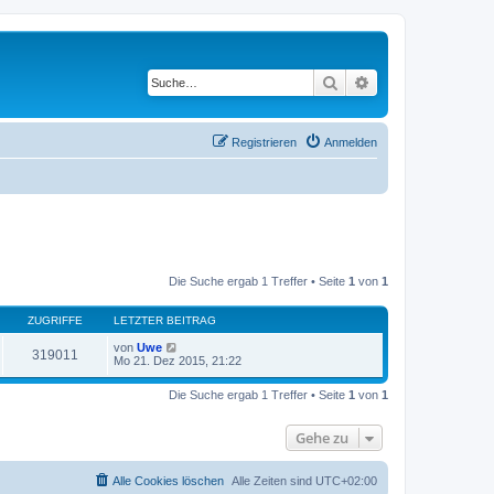
Suche
Erweiterte Suche
Registrieren
Anmelden
Die Suche ergab 1 Treffer • Seite
1
von
1
ZUGRIFFE
LETZTER BEITRAG
von
Uwe
319011
Mo 21. Dez 2015, 21:22
Die Suche ergab 1 Treffer • Seite
1
von
1
Gehe zu
Alle Cookies löschen
Alle Zeiten sind
UTC+02:00