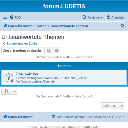
forum.LUDETIS
FAQ
Registrieren
Anmelden
S
Foren-Übersicht
Suche
Unbeantwortete Themen
u
Unbeantwortete Themen
c
Zur erweiterten Suche
h
Suche
Erweiterte Suche
e
Die Suche ergab 1 Treffer • Seite
1
von
1
Themen
Forum-Infos
Letzter Beitrag von
Uwe
«
Mo 21. Dez 2015, 21:22
Verfasst in
Ludetis Allgemein
Die Suche ergab 1 Treffer • Seite
1
von
1
Gehe zu
Foren-Übersicht
Alle Cookies löschen
Alle Zeiten sind
UTC+02:00
Powered by
phpBB
® Forum Software © phpBB Limited