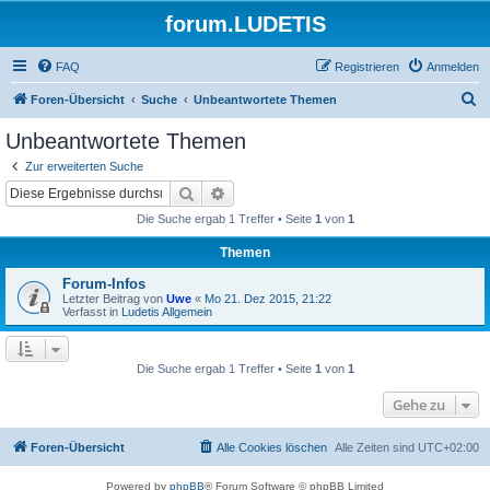
forum.LUDETIS
FAQ
Registrieren
Anmelden
S
Foren-Übersicht
Suche
Unbeantwortete Themen
u
Unbeantwortete Themen
c
Zur erweiterten Suche
h
Suche
Erweiterte Suche
e
Die Suche ergab 1 Treffer • Seite
1
von
1
Themen
Forum-Infos
Letzter Beitrag von
Uwe
«
Mo 21. Dez 2015, 21:22
Verfasst in
Ludetis Allgemein
Die Suche ergab 1 Treffer • Seite
1
von
1
Gehe zu
Foren-Übersicht
Alle Cookies löschen
Alle Zeiten sind
UTC+02:00
Powered by
phpBB
® Forum Software © phpBB Limited