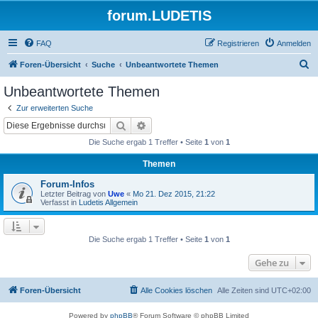
forum.LUDETIS
FAQ
Registrieren
Anmelden
S
Foren-Übersicht
Suche
Unbeantwortete Themen
u
Unbeantwortete Themen
c
Zur erweiterten Suche
h
Suche
Erweiterte Suche
e
Die Suche ergab 1 Treffer • Seite
1
von
1
Themen
Forum-Infos
Letzter Beitrag von
Uwe
«
Mo 21. Dez 2015, 21:22
Verfasst in
Ludetis Allgemein
Die Suche ergab 1 Treffer • Seite
1
von
1
Gehe zu
Foren-Übersicht
Alle Cookies löschen
Alle Zeiten sind
UTC+02:00
Powered by
phpBB
® Forum Software © phpBB Limited