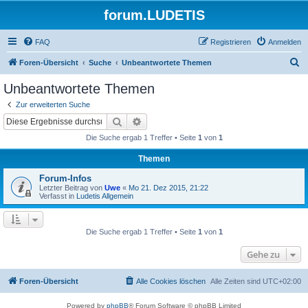
forum.LUDETIS
FAQ
Registrieren
Anmelden
S
Foren-Übersicht
Suche
Unbeantwortete Themen
u
Unbeantwortete Themen
c
Zur erweiterten Suche
h
Suche
Erweiterte Suche
e
Die Suche ergab 1 Treffer • Seite
1
von
1
Themen
Forum-Infos
Letzter Beitrag von
Uwe
«
Mo 21. Dez 2015, 21:22
Verfasst in
Ludetis Allgemein
Die Suche ergab 1 Treffer • Seite
1
von
1
Gehe zu
Foren-Übersicht
Alle Cookies löschen
Alle Zeiten sind
UTC+02:00
Powered by
phpBB
® Forum Software © phpBB Limited