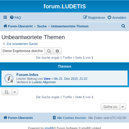
forum.LUDETIS
FAQ
Registrieren
Anmelden
S
Foren-Übersicht
Suche
Unbeantwortete Themen
u
Unbeantwortete Themen
c
Zur erweiterten Suche
h
Suche
Erweiterte Suche
e
Die Suche ergab 1 Treffer • Seite
1
von
1
Themen
Forum-Infos
Letzter Beitrag von
Uwe
«
Mo 21. Dez 2015, 21:22
Verfasst in
Ludetis Allgemein
Die Suche ergab 1 Treffer • Seite
1
von
1
Gehe zu
Foren-Übersicht
Alle Cookies löschen
Alle Zeiten sind
UTC+02:00
Powered by
phpBB
® Forum Software © phpBB Limited