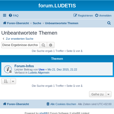
forum.LUDETIS
FAQ
Registrieren
Anmelden
S
Foren-Übersicht
Suche
Unbeantwortete Themen
u
Unbeantwortete Themen
c
Zur erweiterten Suche
h
Suche
Erweiterte Suche
e
Die Suche ergab 1 Treffer • Seite
1
von
1
Themen
Forum-Infos
Letzter Beitrag von
Uwe
«
Mo 21. Dez 2015, 21:22
Verfasst in
Ludetis Allgemein
Die Suche ergab 1 Treffer • Seite
1
von
1
Gehe zu
Foren-Übersicht
Alle Cookies löschen
Alle Zeiten sind
UTC+02:00
Powered by
phpBB
® Forum Software © phpBB Limited