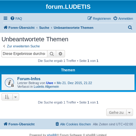
forum.LUDETIS
FAQ
Registrieren
Anmelden
S
Foren-Übersicht
Suche
Unbeantwortete Themen
u
Unbeantwortete Themen
c
Zur erweiterten Suche
h
Suche
Erweiterte Suche
e
Die Suche ergab 1 Treffer • Seite
1
von
1
Themen
Forum-Infos
Letzter Beitrag von
Uwe
«
Mo 21. Dez 2015, 21:22
Verfasst in
Ludetis Allgemein
Die Suche ergab 1 Treffer • Seite
1
von
1
Gehe zu
Foren-Übersicht
Alle Cookies löschen
Alle Zeiten sind
UTC+02:00
Powered by
phpBB
® Forum Software © phpBB Limited