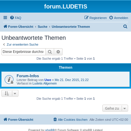
forum.LUDETIS
FAQ
Registrieren
Anmelden
S
Foren-Übersicht
Suche
Unbeantwortete Themen
u
Unbeantwortete Themen
c
Zur erweiterten Suche
h
Suche
Erweiterte Suche
e
Die Suche ergab 1 Treffer • Seite
1
von
1
Themen
Forum-Infos
Letzter Beitrag von
Uwe
«
Mo 21. Dez 2015, 21:22
Verfasst in
Ludetis Allgemein
Die Suche ergab 1 Treffer • Seite
1
von
1
Gehe zu
Foren-Übersicht
Alle Cookies löschen
Alle Zeiten sind
UTC+02:00
Powered by
phpBB
® Forum Software © phpBB Limited