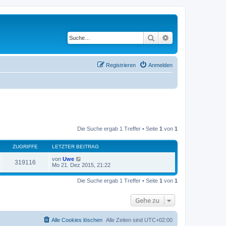
Suche
Erweiterte Suche
Registrieren
Anmelden
Die Suche ergab 1 Treffer • Seite
1
von
1
ZUGRIFFE
LETZTER BEITRAG
von
Uwe
319116
Mo 21. Dez 2015, 21:22
Die Suche ergab 1 Treffer • Seite
1
von
1
Gehe zu
Alle Cookies löschen
Alle Zeiten sind
UTC+02:00