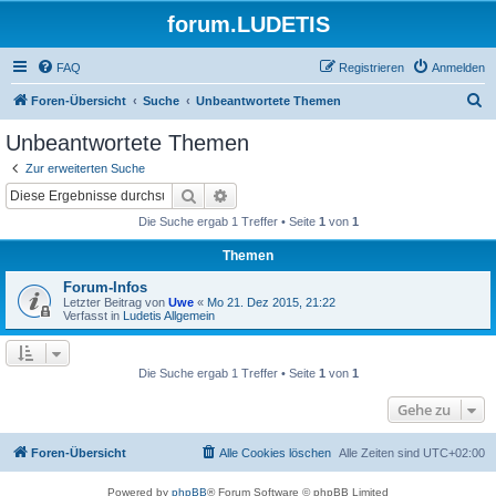
forum.LUDETIS
FAQ
Registrieren
Anmelden
S
Foren-Übersicht
Suche
Unbeantwortete Themen
u
Unbeantwortete Themen
c
Zur erweiterten Suche
h
Suche
Erweiterte Suche
e
Die Suche ergab 1 Treffer • Seite
1
von
1
Themen
Forum-Infos
Letzter Beitrag von
Uwe
«
Mo 21. Dez 2015, 21:22
Verfasst in
Ludetis Allgemein
Die Suche ergab 1 Treffer • Seite
1
von
1
Gehe zu
Foren-Übersicht
Alle Cookies löschen
Alle Zeiten sind
UTC+02:00
Powered by
phpBB
® Forum Software © phpBB Limited