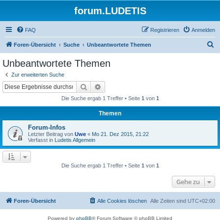
forum.LUDETIS
FAQ
Registrieren
Anmelden
S
Foren-Übersicht
Suche
Unbeantwortete Themen
u
Unbeantwortete Themen
c
Zur erweiterten Suche
h
Suche
Erweiterte Suche
e
Die Suche ergab 1 Treffer • Seite
1
von
1
Themen
Forum-Infos
Letzter Beitrag von
Uwe
«
Mo 21. Dez 2015, 21:22
Verfasst in
Ludetis Allgemein
Die Suche ergab 1 Treffer • Seite
1
von
1
Gehe zu
Foren-Übersicht
Alle Cookies löschen
Alle Zeiten sind
UTC+02:00
Powered by
phpBB
® Forum Software © phpBB Limited