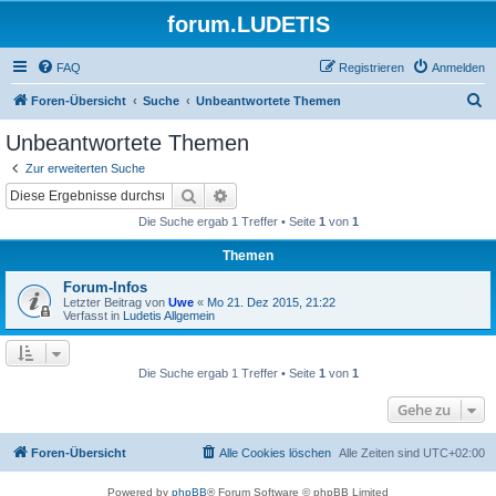
forum.LUDETIS
FAQ
Registrieren
Anmelden
S
Foren-Übersicht
Suche
Unbeantwortete Themen
u
Unbeantwortete Themen
c
Zur erweiterten Suche
h
Suche
Erweiterte Suche
e
Die Suche ergab 1 Treffer • Seite
1
von
1
Themen
Forum-Infos
Letzter Beitrag von
Uwe
«
Mo 21. Dez 2015, 21:22
Verfasst in
Ludetis Allgemein
Die Suche ergab 1 Treffer • Seite
1
von
1
Gehe zu
Foren-Übersicht
Alle Cookies löschen
Alle Zeiten sind
UTC+02:00
Powered by
phpBB
® Forum Software © phpBB Limited