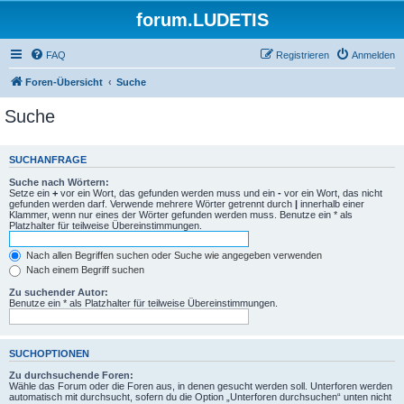
forum.LUDETIS
FAQ
Registrieren
Anmelden
Foren-Übersicht
Suche
Suche
SUCHANFRAGE
Suche nach Wörtern:
Setze ein
+
vor ein Wort, das gefunden werden muss und ein
-
vor ein Wort, das nicht
gefunden werden darf. Verwende mehrere Wörter getrennt durch
|
innerhalb einer
Klammer, wenn nur eines der Wörter gefunden werden muss. Benutze ein * als
Platzhalter für teilweise Übereinstimmungen.
Nach allen Begriffen suchen oder Suche wie angegeben verwenden
Nach einem Begriff suchen
Zu suchender Autor:
Benutze ein * als Platzhalter für teilweise Übereinstimmungen.
SUCHOPTIONEN
Zu durchsuchende Foren:
Wähle das Forum oder die Foren aus, in denen gesucht werden soll. Unterforen werden
automatisch mit durchsucht, sofern du die Option „Unterforen durchsuchen“ unten nicht