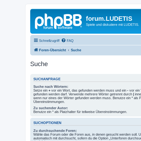
forum.LUDETIS
Spiele und diskutiere mit LUDETIS.
Schnellzugriff
FAQ
Foren-Übersicht
Suche
Suche
SUCHANFRAGE
Suche nach Wörtern:
Setze ein
+
vor ein Wort, das gefunden werden muss und ein
-
vor ein 
gefunden werden darf. Verwende mehrere Wörter getrennt durch
|
inne
wenn nur eines der Wörter gefunden werden muss. Benutze ein * als Pla
Übereinstimmungen.
Zu suchender Autor:
Benutze ein * als Platzhalter für teilweise Übereinstimmungen.
SUCHOPTIONEN
Zu durchsuchende Foren:
Wähle das Forum oder die Foren aus, in denen gesucht werden soll. 
automatisch mit durchsucht, sofern du die Option „Unterforen durchsu