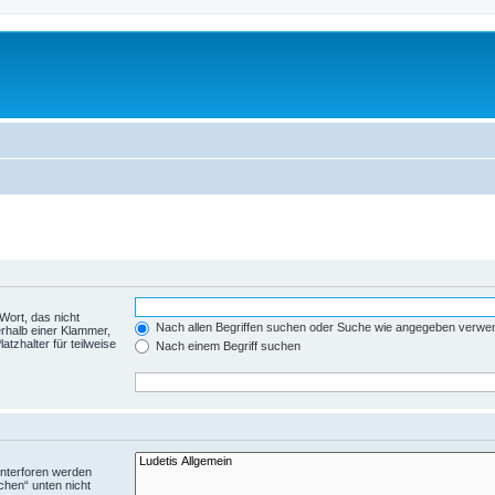
Wort, das nicht
Nach allen Begriffen suchen oder Suche wie angegeben verwe
rhalb einer Klammer,
tzhalter für teilweise
Nach einem Begriff suchen
Unterforen werden
chen“ unten nicht