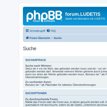
forum.LUDETIS
Spiele und diskutiere mit LUDETIS.
Schnellzugriff
FAQ
Foren-Übersicht
Suche
Suche
SUCHANFRAGE
Suche nach Wörtern:
Setze ein
+
vor ein Wort, das gefunden werden muss und ein
-
vor ein 
gefunden werden darf. Verwende mehrere Wörter getrennt durch
|
inne
wenn nur eines der Wörter gefunden werden muss. Benutze ein * als Pla
Übereinstimmungen.
Zu suchender Autor:
Benutze ein * als Platzhalter für teilweise Übereinstimmungen.
SUCHOPTIONEN
Zu durchsuchende Foren:
Wähle das Forum oder die Foren aus, in denen gesucht werden soll. 
automatisch mit durchsucht, sofern du die Option „Unterforen durchsu