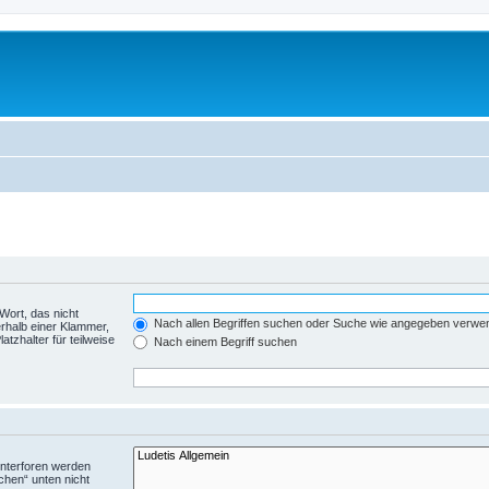
Wort, das nicht
Nach allen Begriffen suchen oder Suche wie angegeben verwe
rhalb einer Klammer,
tzhalter für teilweise
Nach einem Begriff suchen
Unterforen werden
chen“ unten nicht