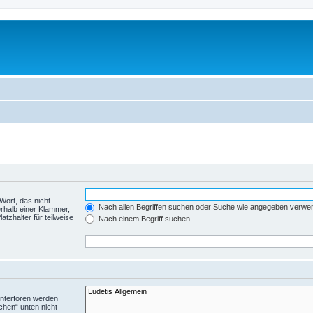
Wort, das nicht
Nach allen Begriffen suchen oder Suche wie angegeben verwe
rhalb einer Klammer,
tzhalter für teilweise
Nach einem Begriff suchen
Unterforen werden
chen“ unten nicht