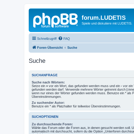
forum.LUDETIS
Spiele und diskutiere mit LUDETIS.
Schnellzugriff
FAQ
Foren-Übersicht
Suche
Suche
SUCHANFRAGE
Suche nach Wörtern:
Setze ein
+
vor ein Wort, das gefunden werden muss und ein
-
vor ein 
gefunden werden darf. Verwende mehrere Wörter getrennt durch
|
inne
wenn nur eines der Wörter gefunden werden muss. Benutze ein * als Pla
Übereinstimmungen.
Zu suchender Autor:
Benutze ein * als Platzhalter für teilweise Übereinstimmungen.
SUCHOPTIONEN
Zu durchsuchende Foren:
Wähle das Forum oder die Foren aus, in denen gesucht werden soll. 
automatisch mit durchsucht, sofern du die Option „Unterforen durchsu