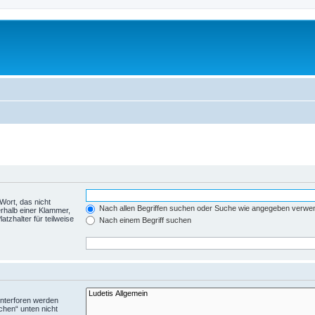
Wort, das nicht
Nach allen Begriffen suchen oder Suche wie angegeben verwe
rhalb einer Klammer,
tzhalter für teilweise
Nach einem Begriff suchen
Unterforen werden
chen“ unten nicht