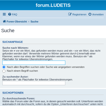
forum.LUDETIS
FAQ
Registrieren
Anmelden
Foren-Übersicht
Suche
Suche
SUCHANFRAGE
Suche nach Wörtern:
Setze ein
+
vor ein Wort, das gefunden werden muss und ein
-
vor ein Wort, das nicht
gefunden werden darf. Verwende mehrere Wörter getrennt durch
|
innerhalb einer
Klammer, wenn nur eines der Wörter gefunden werden muss. Benutze ein * als
Platzhalter für teilweise Übereinstimmungen.
Nach allen Begriffen suchen oder Suche wie angegeben verwenden
Nach einem Begriff suchen
Zu suchender Autor:
Benutze ein * als Platzhalter für teilweise Übereinstimmungen.
SUCHOPTIONEN
Zu durchsuchende Foren:
Wähle das Forum oder die Foren aus, in denen gesucht werden soll. Unterforen werden
automatisch mit durchsucht, sofern du die Option „Unterforen durchsuchen“ unten nicht