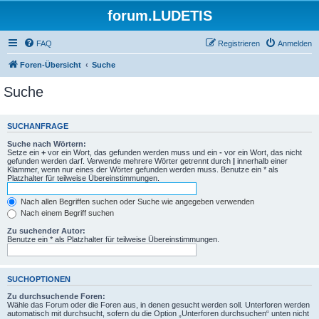
forum.LUDETIS
FAQ
Registrieren
Anmelden
Foren-Übersicht
Suche
Suche
SUCHANFRAGE
Suche nach Wörtern:
Setze ein
+
vor ein Wort, das gefunden werden muss und ein
-
vor ein Wort, das nicht
gefunden werden darf. Verwende mehrere Wörter getrennt durch
|
innerhalb einer
Klammer, wenn nur eines der Wörter gefunden werden muss. Benutze ein * als
Platzhalter für teilweise Übereinstimmungen.
Nach allen Begriffen suchen oder Suche wie angegeben verwenden
Nach einem Begriff suchen
Zu suchender Autor:
Benutze ein * als Platzhalter für teilweise Übereinstimmungen.
SUCHOPTIONEN
Zu durchsuchende Foren:
Wähle das Forum oder die Foren aus, in denen gesucht werden soll. Unterforen werden
automatisch mit durchsucht, sofern du die Option „Unterforen durchsuchen“ unten nicht