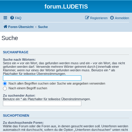
forum.LUDETIS
FAQ
Registrieren
Anmelden
Foren-Übersicht
Suche
Suche
SUCHANFRAGE
Suche nach Wörtern:
Setze ein
+
vor ein Wort, das gefunden werden muss und ein
-
vor ein Wort, das nicht
gefunden werden darf. Verwende mehrere Wörter getrennt durch
|
innerhalb einer
Klammer, wenn nur eines der Wörter gefunden werden muss. Benutze ein * als
Platzhalter für teilweise Übereinstimmungen.
Nach allen Begriffen suchen oder Suche wie angegeben verwenden
Nach einem Begriff suchen
Zu suchender Autor:
Benutze ein * als Platzhalter für teilweise Übereinstimmungen.
SUCHOPTIONEN
Zu durchsuchende Foren:
Wähle das Forum oder die Foren aus, in denen gesucht werden soll. Unterforen werden
automatisch mit durchsucht, sofern du die Option „Unterforen durchsuchen“ unten nicht