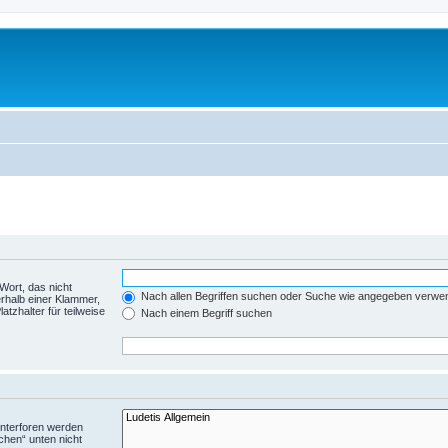
Wort, das nicht
Nach allen Begriffen suchen oder Suche wie angegeben verwe
rhalb einer Klammer,
tzhalter für teilweise
Nach einem Begriff suchen
Unterforen werden
chen“ unten nicht