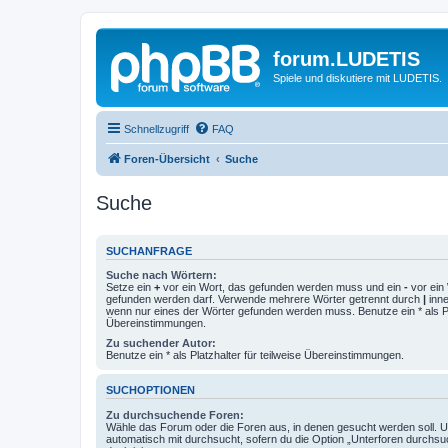
forum.LUDETIS
Spiele und diskutiere mit LUDETIS.
Schnellzugriff
FAQ
Foren-Übersicht
Suche
Suche
SUCHANFRAGE
Suche nach Wörtern:
Setze ein
+
vor ein Wort, das gefunden werden muss und ein
-
vor ein 
gefunden werden darf. Verwende mehrere Wörter getrennt durch
|
inne
wenn nur eines der Wörter gefunden werden muss. Benutze ein * als Pla
Übereinstimmungen.
Zu suchender Autor:
Benutze ein * als Platzhalter für teilweise Übereinstimmungen.
SUCHOPTIONEN
Zu durchsuchende Foren:
Wähle das Forum oder die Foren aus, in denen gesucht werden soll. 
automatisch mit durchsucht, sofern du die Option „Unterforen durchsu