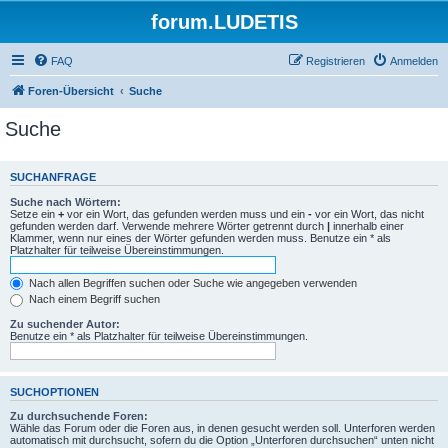
forum.LUDETIS
FAQ
Registrieren
Anmelden
Foren-Übersicht
Suche
Suche
SUCHANFRAGE
Suche nach Wörtern:
Setze ein
+
vor ein Wort, das gefunden werden muss und ein
-
vor ein Wort, das nicht
gefunden werden darf. Verwende mehrere Wörter getrennt durch
|
innerhalb einer
Klammer, wenn nur eines der Wörter gefunden werden muss. Benutze ein * als
Platzhalter für teilweise Übereinstimmungen.
Nach allen Begriffen suchen oder Suche wie angegeben verwenden
Nach einem Begriff suchen
Zu suchender Autor:
Benutze ein * als Platzhalter für teilweise Übereinstimmungen.
SUCHOPTIONEN
Zu durchsuchende Foren:
Wähle das Forum oder die Foren aus, in denen gesucht werden soll. Unterforen werden
automatisch mit durchsucht, sofern du die Option „Unterforen durchsuchen“ unten nicht