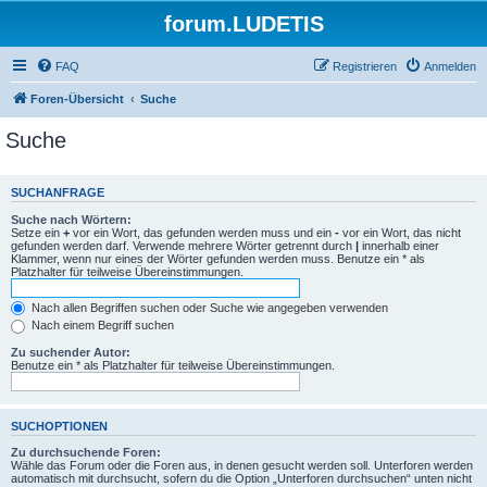
forum.LUDETIS
FAQ
Registrieren
Anmelden
Foren-Übersicht
Suche
Suche
SUCHANFRAGE
Suche nach Wörtern:
Setze ein
+
vor ein Wort, das gefunden werden muss und ein
-
vor ein Wort, das nicht
gefunden werden darf. Verwende mehrere Wörter getrennt durch
|
innerhalb einer
Klammer, wenn nur eines der Wörter gefunden werden muss. Benutze ein * als
Platzhalter für teilweise Übereinstimmungen.
Nach allen Begriffen suchen oder Suche wie angegeben verwenden
Nach einem Begriff suchen
Zu suchender Autor:
Benutze ein * als Platzhalter für teilweise Übereinstimmungen.
SUCHOPTIONEN
Zu durchsuchende Foren:
Wähle das Forum oder die Foren aus, in denen gesucht werden soll. Unterforen werden
automatisch mit durchsucht, sofern du die Option „Unterforen durchsuchen“ unten nicht