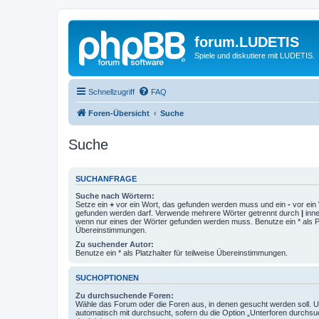
forum.LUDETIS
Spiele und diskutiere mit LUDETIS.
Schnellzugriff
FAQ
Foren-Übersicht
Suche
Suche
SUCHANFRAGE
Suche nach Wörtern:
Setze ein
+
vor ein Wort, das gefunden werden muss und ein
-
vor ein 
gefunden werden darf. Verwende mehrere Wörter getrennt durch
|
inne
wenn nur eines der Wörter gefunden werden muss. Benutze ein * als Pla
Übereinstimmungen.
Zu suchender Autor:
Benutze ein * als Platzhalter für teilweise Übereinstimmungen.
SUCHOPTIONEN
Zu durchsuchende Foren:
Wähle das Forum oder die Foren aus, in denen gesucht werden soll. 
automatisch mit durchsucht, sofern du die Option „Unterforen durchsu