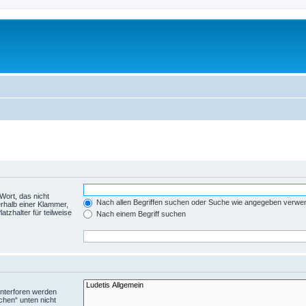
Wort, das nicht
Nach allen Begriffen suchen oder Suche wie angegeben verwe
rhalb einer Klammer,
tzhalter für teilweise
Nach einem Begriff suchen
Unterforen werden
chen“ unten nicht