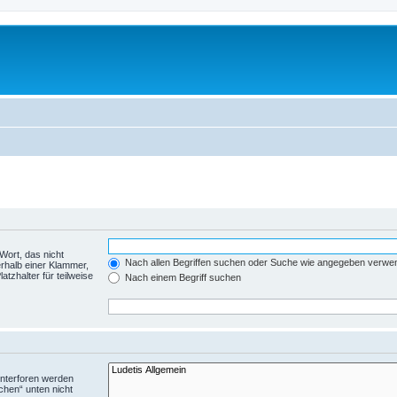
Wort, das nicht
Nach allen Begriffen suchen oder Suche wie angegeben verwe
rhalb einer Klammer,
tzhalter für teilweise
Nach einem Begriff suchen
Unterforen werden
chen“ unten nicht