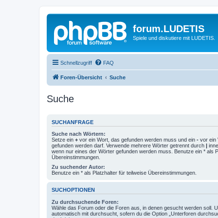
forum.LUDETIS
Spiele und diskutiere mit LUDETIS.
Schnellzugriff
FAQ
Foren-Übersicht
Suche
Suche
SUCHANFRAGE
Suche nach Wörtern:
Setze ein
+
vor ein Wort, das gefunden werden muss und ein
-
vor ein 
gefunden werden darf. Verwende mehrere Wörter getrennt durch
|
inne
wenn nur eines der Wörter gefunden werden muss. Benutze ein * als Pla
Übereinstimmungen.
Zu suchender Autor:
Benutze ein * als Platzhalter für teilweise Übereinstimmungen.
SUCHOPTIONEN
Zu durchsuchende Foren:
Wähle das Forum oder die Foren aus, in denen gesucht werden soll. 
automatisch mit durchsucht, sofern du die Option „Unterforen durchsu