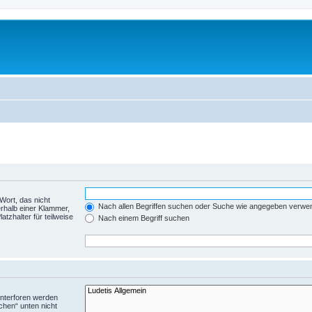
Wort, das nicht
Nach allen Begriffen suchen oder Suche wie angegeben verwe
rhalb einer Klammer,
tzhalter für teilweise
Nach einem Begriff suchen
Unterforen werden
chen“ unten nicht