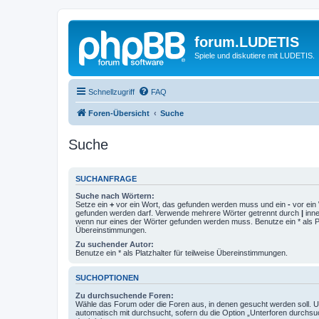
forum.LUDETIS
Spiele und diskutiere mit LUDETIS.
Schnellzugriff
FAQ
Foren-Übersicht
Suche
Suche
SUCHANFRAGE
Suche nach Wörtern:
Setze ein
+
vor ein Wort, das gefunden werden muss und ein
-
vor ein 
gefunden werden darf. Verwende mehrere Wörter getrennt durch
|
inne
wenn nur eines der Wörter gefunden werden muss. Benutze ein * als Pla
Übereinstimmungen.
Zu suchender Autor:
Benutze ein * als Platzhalter für teilweise Übereinstimmungen.
SUCHOPTIONEN
Zu durchsuchende Foren:
Wähle das Forum oder die Foren aus, in denen gesucht werden soll. 
automatisch mit durchsucht, sofern du die Option „Unterforen durchsu