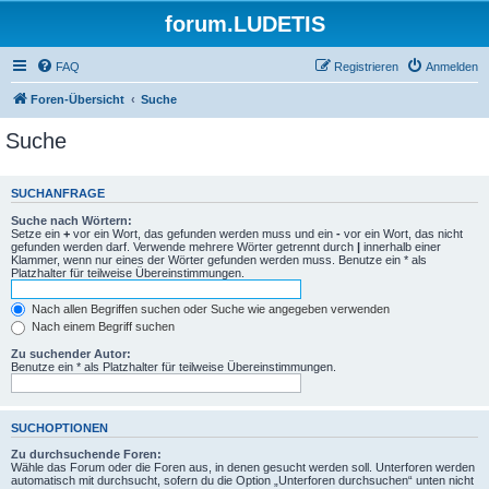
forum.LUDETIS
FAQ
Registrieren
Anmelden
Foren-Übersicht
Suche
Suche
SUCHANFRAGE
Suche nach Wörtern:
Setze ein
+
vor ein Wort, das gefunden werden muss und ein
-
vor ein Wort, das nicht
gefunden werden darf. Verwende mehrere Wörter getrennt durch
|
innerhalb einer
Klammer, wenn nur eines der Wörter gefunden werden muss. Benutze ein * als
Platzhalter für teilweise Übereinstimmungen.
Nach allen Begriffen suchen oder Suche wie angegeben verwenden
Nach einem Begriff suchen
Zu suchender Autor:
Benutze ein * als Platzhalter für teilweise Übereinstimmungen.
SUCHOPTIONEN
Zu durchsuchende Foren:
Wähle das Forum oder die Foren aus, in denen gesucht werden soll. Unterforen werden
automatisch mit durchsucht, sofern du die Option „Unterforen durchsuchen“ unten nicht