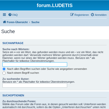
forum.LUDETIS
FAQ
Registrieren
Anmelden
Foren-Übersicht
Suche
Suche
SUCHANFRAGE
Suche nach Wörtern:
Setze ein
+
vor ein Wort, das gefunden werden muss und ein
-
vor ein Wort, das nicht
gefunden werden darf. Verwende mehrere Wörter getrennt durch
|
innerhalb einer
Klammer, wenn nur eines der Wörter gefunden werden muss. Benutze ein * als
Platzhalter für teilweise Übereinstimmungen.
Nach allen Begriffen suchen oder Suche wie angegeben verwenden
Nach einem Begriff suchen
Zu suchender Autor:
Benutze ein * als Platzhalter für teilweise Übereinstimmungen.
SUCHOPTIONEN
Zu durchsuchende Foren:
Wähle das Forum oder die Foren aus, in denen gesucht werden soll. Unterforen werden
automatisch mit durchsucht, sofern du die Option „Unterforen durchsuchen“ unten nicht