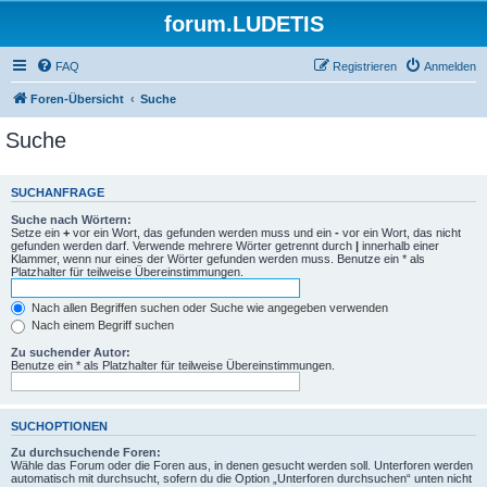
forum.LUDETIS
FAQ
Registrieren
Anmelden
Foren-Übersicht
Suche
Suche
SUCHANFRAGE
Suche nach Wörtern:
Setze ein
+
vor ein Wort, das gefunden werden muss und ein
-
vor ein Wort, das nicht
gefunden werden darf. Verwende mehrere Wörter getrennt durch
|
innerhalb einer
Klammer, wenn nur eines der Wörter gefunden werden muss. Benutze ein * als
Platzhalter für teilweise Übereinstimmungen.
Nach allen Begriffen suchen oder Suche wie angegeben verwenden
Nach einem Begriff suchen
Zu suchender Autor:
Benutze ein * als Platzhalter für teilweise Übereinstimmungen.
SUCHOPTIONEN
Zu durchsuchende Foren:
Wähle das Forum oder die Foren aus, in denen gesucht werden soll. Unterforen werden
automatisch mit durchsucht, sofern du die Option „Unterforen durchsuchen“ unten nicht