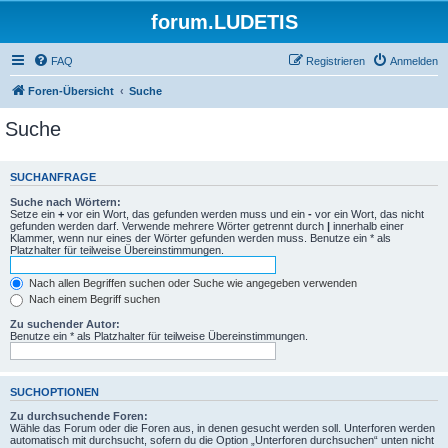
forum.LUDETIS
FAQ
Registrieren
Anmelden
Foren-Übersicht
Suche
Suche
SUCHANFRAGE
Suche nach Wörtern:
Setze ein
+
vor ein Wort, das gefunden werden muss und ein
-
vor ein Wort, das nicht
gefunden werden darf. Verwende mehrere Wörter getrennt durch
|
innerhalb einer
Klammer, wenn nur eines der Wörter gefunden werden muss. Benutze ein * als
Platzhalter für teilweise Übereinstimmungen.
Nach allen Begriffen suchen oder Suche wie angegeben verwenden
Nach einem Begriff suchen
Zu suchender Autor:
Benutze ein * als Platzhalter für teilweise Übereinstimmungen.
SUCHOPTIONEN
Zu durchsuchende Foren:
Wähle das Forum oder die Foren aus, in denen gesucht werden soll. Unterforen werden
automatisch mit durchsucht, sofern du die Option „Unterforen durchsuchen“ unten nicht