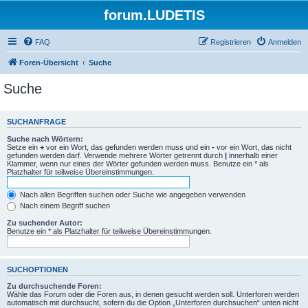
forum.LUDETIS
FAQ
Registrieren
Anmelden
Foren-Übersicht
Suche
Suche
SUCHANFRAGE
Suche nach Wörtern:
Setze ein
+
vor ein Wort, das gefunden werden muss und ein
-
vor ein Wort, das nicht
gefunden werden darf. Verwende mehrere Wörter getrennt durch
|
innerhalb einer
Klammer, wenn nur eines der Wörter gefunden werden muss. Benutze ein * als
Platzhalter für teilweise Übereinstimmungen.
Nach allen Begriffen suchen oder Suche wie angegeben verwenden
Nach einem Begriff suchen
Zu suchender Autor:
Benutze ein * als Platzhalter für teilweise Übereinstimmungen.
SUCHOPTIONEN
Zu durchsuchende Foren:
Wähle das Forum oder die Foren aus, in denen gesucht werden soll. Unterforen werden
automatisch mit durchsucht, sofern du die Option „Unterforen durchsuchen“ unten nicht