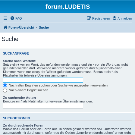
forum.LUDETIS
FAQ
Registrieren
Anmelden
Foren-Übersicht
Suche
Suche
SUCHANFRAGE
Suche nach Wörtern:
Setze ein
+
vor ein Wort, das gefunden werden muss und ein
-
vor ein Wort, das nicht
gefunden werden darf. Verwende mehrere Wörter getrennt durch
|
innerhalb einer
Klammer, wenn nur eines der Wörter gefunden werden muss. Benutze ein * als
Platzhalter für teilweise Übereinstimmungen.
Nach allen Begriffen suchen oder Suche wie angegeben verwenden
Nach einem Begriff suchen
Zu suchender Autor:
Benutze ein * als Platzhalter für teilweise Übereinstimmungen.
SUCHOPTIONEN
Zu durchsuchende Foren:
Wähle das Forum oder die Foren aus, in denen gesucht werden soll. Unterforen werden
automatisch mit durchsucht, sofern du die Option „Unterforen durchsuchen“ unten nicht