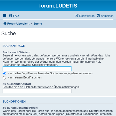
forum.LUDETIS
FAQ
Registrieren
Anmelden
Foren-Übersicht
Suche
Suche
SUCHANFRAGE
Suche nach Wörtern:
Setze ein
+
vor ein Wort, das gefunden werden muss und ein
-
vor ein Wort, das nicht
gefunden werden darf. Verwende mehrere Wörter getrennt durch
|
innerhalb einer
Klammer, wenn nur eines der Wörter gefunden werden muss. Benutze ein * als
Platzhalter für teilweise Übereinstimmungen.
Nach allen Begriffen suchen oder Suche wie angegeben verwenden
Nach einem Begriff suchen
Zu suchender Autor:
Benutze ein * als Platzhalter für teilweise Übereinstimmungen.
SUCHOPTIONEN
Zu durchsuchende Foren:
Wähle das Forum oder die Foren aus, in denen gesucht werden soll. Unterforen werden
automatisch mit durchsucht, sofern du die Option „Unterforen durchsuchen“ unten nicht