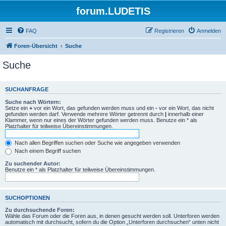
forum.LUDETIS
FAQ
Registrieren
Anmelden
Foren-Übersicht
Suche
Suche
SUCHANFRAGE
Suche nach Wörtern:
Setze ein
+
vor ein Wort, das gefunden werden muss und ein
-
vor ein Wort, das nicht
gefunden werden darf. Verwende mehrere Wörter getrennt durch
|
innerhalb einer
Klammer, wenn nur eines der Wörter gefunden werden muss. Benutze ein * als
Platzhalter für teilweise Übereinstimmungen.
Nach allen Begriffen suchen oder Suche wie angegeben verwenden
Nach einem Begriff suchen
Zu suchender Autor:
Benutze ein * als Platzhalter für teilweise Übereinstimmungen.
SUCHOPTIONEN
Zu durchsuchende Foren:
Wähle das Forum oder die Foren aus, in denen gesucht werden soll. Unterforen werden
automatisch mit durchsucht, sofern du die Option „Unterforen durchsuchen“ unten nicht