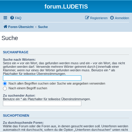
forum.LUDETIS
FAQ
Registrieren
Anmelden
Foren-Übersicht
Suche
Suche
SUCHANFRAGE
Suche nach Wörtern:
Setze ein
+
vor ein Wort, das gefunden werden muss und ein
-
vor ein Wort, das nicht
gefunden werden darf. Verwende mehrere Wörter getrennt durch
|
innerhalb einer
Klammer, wenn nur eines der Wörter gefunden werden muss. Benutze ein * als
Platzhalter für teilweise Übereinstimmungen.
Nach allen Begriffen suchen oder Suche wie angegeben verwenden
Nach einem Begriff suchen
Zu suchender Autor:
Benutze ein * als Platzhalter für teilweise Übereinstimmungen.
SUCHOPTIONEN
Zu durchsuchende Foren:
Wähle das Forum oder die Foren aus, in denen gesucht werden soll. Unterforen werden
automatisch mit durchsucht, sofern du die Option „Unterforen durchsuchen“ unten nicht