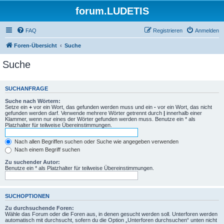
forum.LUDETIS
FAQ
Registrieren
Anmelden
Foren-Übersicht
Suche
Suche
SUCHANFRAGE
Suche nach Wörtern:
Setze ein
+
vor ein Wort, das gefunden werden muss und ein
-
vor ein Wort, das nicht
gefunden werden darf. Verwende mehrere Wörter getrennt durch
|
innerhalb einer
Klammer, wenn nur eines der Wörter gefunden werden muss. Benutze ein * als
Platzhalter für teilweise Übereinstimmungen.
Nach allen Begriffen suchen oder Suche wie angegeben verwenden
Nach einem Begriff suchen
Zu suchender Autor:
Benutze ein * als Platzhalter für teilweise Übereinstimmungen.
SUCHOPTIONEN
Zu durchsuchende Foren:
Wähle das Forum oder die Foren aus, in denen gesucht werden soll. Unterforen werden
automatisch mit durchsucht, sofern du die Option „Unterforen durchsuchen“ unten nicht