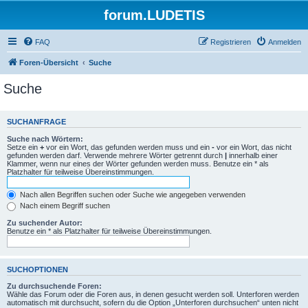
forum.LUDETIS
FAQ
Registrieren
Anmelden
Foren-Übersicht
Suche
Suche
SUCHANFRAGE
Suche nach Wörtern:
Setze ein
+
vor ein Wort, das gefunden werden muss und ein
-
vor ein Wort, das nicht
gefunden werden darf. Verwende mehrere Wörter getrennt durch
|
innerhalb einer
Klammer, wenn nur eines der Wörter gefunden werden muss. Benutze ein * als
Platzhalter für teilweise Übereinstimmungen.
Nach allen Begriffen suchen oder Suche wie angegeben verwenden
Nach einem Begriff suchen
Zu suchender Autor:
Benutze ein * als Platzhalter für teilweise Übereinstimmungen.
SUCHOPTIONEN
Zu durchsuchende Foren:
Wähle das Forum oder die Foren aus, in denen gesucht werden soll. Unterforen werden
automatisch mit durchsucht, sofern du die Option „Unterforen durchsuchen“ unten nicht