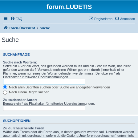
forum.LUDETIS
FAQ
Registrieren
Anmelden
Foren-Übersicht
Suche
Suche
SUCHANFRAGE
Suche nach Wörtern:
Setze ein
+
vor ein Wort, das gefunden werden muss und ein
-
vor ein Wort, das nicht
gefunden werden darf. Verwende mehrere Wörter getrennt durch
|
innerhalb einer
Klammer, wenn nur eines der Wörter gefunden werden muss. Benutze ein * als
Platzhalter für teilweise Übereinstimmungen.
Nach allen Begriffen suchen oder Suche wie angegeben verwenden
Nach einem Begriff suchen
Zu suchender Autor:
Benutze ein * als Platzhalter für teilweise Übereinstimmungen.
SUCHOPTIONEN
Zu durchsuchende Foren:
Wähle das Forum oder die Foren aus, in denen gesucht werden soll. Unterforen werden
automatisch mit durchsucht, sofern du die Option „Unterforen durchsuchen“ unten nicht