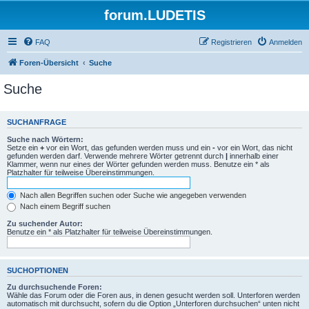
forum.LUDETIS
FAQ
Registrieren
Anmelden
Foren-Übersicht
Suche
Suche
SUCHANFRAGE
Suche nach Wörtern:
Setze ein
+
vor ein Wort, das gefunden werden muss und ein
-
vor ein Wort, das nicht
gefunden werden darf. Verwende mehrere Wörter getrennt durch
|
innerhalb einer
Klammer, wenn nur eines der Wörter gefunden werden muss. Benutze ein * als
Platzhalter für teilweise Übereinstimmungen.
Nach allen Begriffen suchen oder Suche wie angegeben verwenden
Nach einem Begriff suchen
Zu suchender Autor:
Benutze ein * als Platzhalter für teilweise Übereinstimmungen.
SUCHOPTIONEN
Zu durchsuchende Foren:
Wähle das Forum oder die Foren aus, in denen gesucht werden soll. Unterforen werden
automatisch mit durchsucht, sofern du die Option „Unterforen durchsuchen“ unten nicht