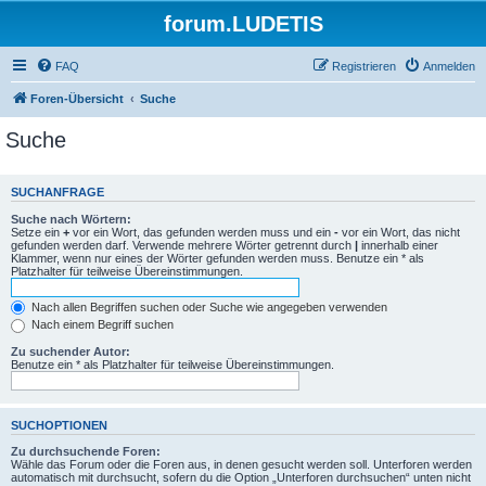
forum.LUDETIS
FAQ
Registrieren
Anmelden
Foren-Übersicht
Suche
Suche
SUCHANFRAGE
Suche nach Wörtern:
Setze ein
+
vor ein Wort, das gefunden werden muss und ein
-
vor ein Wort, das nicht
gefunden werden darf. Verwende mehrere Wörter getrennt durch
|
innerhalb einer
Klammer, wenn nur eines der Wörter gefunden werden muss. Benutze ein * als
Platzhalter für teilweise Übereinstimmungen.
Nach allen Begriffen suchen oder Suche wie angegeben verwenden
Nach einem Begriff suchen
Zu suchender Autor:
Benutze ein * als Platzhalter für teilweise Übereinstimmungen.
SUCHOPTIONEN
Zu durchsuchende Foren:
Wähle das Forum oder die Foren aus, in denen gesucht werden soll. Unterforen werden
automatisch mit durchsucht, sofern du die Option „Unterforen durchsuchen“ unten nicht