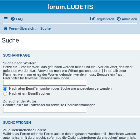
forum.LUDETIS
FAQ
Registrieren
Anmelden
Foren-Übersicht
Suche
Suche
SUCHANFRAGE
Suche nach Wörtern:
Setze ein
+
vor ein Wort, das gefunden werden muss und ein
-
vor ein Wort, das nicht
gefunden werden darf. Verwende mehrere Wörter getrennt durch
|
innerhalb einer
Klammer, wenn nur eines der Wörter gefunden werden muss. Benutze ein * als
Platzhalter für teilweise Übereinstimmungen.
Nach allen Begriffen suchen oder Suche wie angegeben verwenden
Nach einem Begriff suchen
Zu suchender Autor:
Benutze ein * als Platzhalter für teilweise Übereinstimmungen.
SUCHOPTIONEN
Zu durchsuchende Foren:
Wähle das Forum oder die Foren aus, in denen gesucht werden soll. Unterforen werden
automatisch mit durchsucht, sofern du die Option „Unterforen durchsuchen“ unten nicht