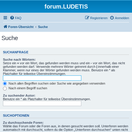
forum.LUDETIS
FAQ
Registrieren
Anmelden
Foren-Übersicht
Suche
Suche
SUCHANFRAGE
Suche nach Wörtern:
Setze ein
+
vor ein Wort, das gefunden werden muss und ein
-
vor ein Wort, das nicht
gefunden werden darf. Verwende mehrere Wörter getrennt durch
|
innerhalb einer
Klammer, wenn nur eines der Wörter gefunden werden muss. Benutze ein * als
Platzhalter für teilweise Übereinstimmungen.
Nach allen Begriffen suchen oder Suche wie angegeben verwenden
Nach einem Begriff suchen
Zu suchender Autor:
Benutze ein * als Platzhalter für teilweise Übereinstimmungen.
SUCHOPTIONEN
Zu durchsuchende Foren:
Wähle das Forum oder die Foren aus, in denen gesucht werden soll. Unterforen werden
automatisch mit durchsucht, sofern du die Option „Unterforen durchsuchen“ unten nicht