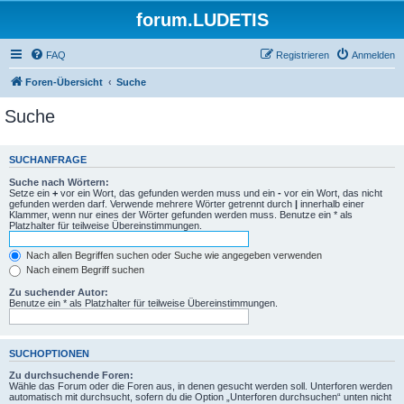
forum.LUDETIS
FAQ
Registrieren
Anmelden
Foren-Übersicht
Suche
Suche
SUCHANFRAGE
Suche nach Wörtern:
Setze ein
+
vor ein Wort, das gefunden werden muss und ein
-
vor ein Wort, das nicht
gefunden werden darf. Verwende mehrere Wörter getrennt durch
|
innerhalb einer
Klammer, wenn nur eines der Wörter gefunden werden muss. Benutze ein * als
Platzhalter für teilweise Übereinstimmungen.
Nach allen Begriffen suchen oder Suche wie angegeben verwenden
Nach einem Begriff suchen
Zu suchender Autor:
Benutze ein * als Platzhalter für teilweise Übereinstimmungen.
SUCHOPTIONEN
Zu durchsuchende Foren:
Wähle das Forum oder die Foren aus, in denen gesucht werden soll. Unterforen werden
automatisch mit durchsucht, sofern du die Option „Unterforen durchsuchen“ unten nicht